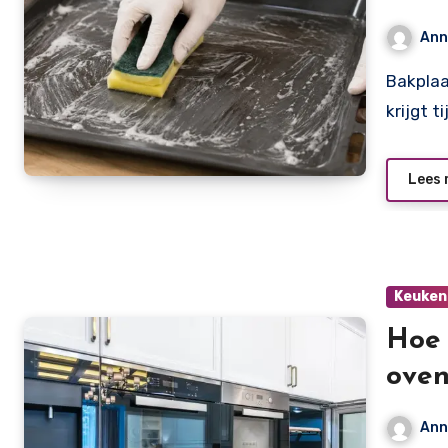
voor
Ann
Bakplaat schoonmaken met baking soda Een bakplaat
krijgt 
Lees 
Keuken
Hoe 
oven
Ann