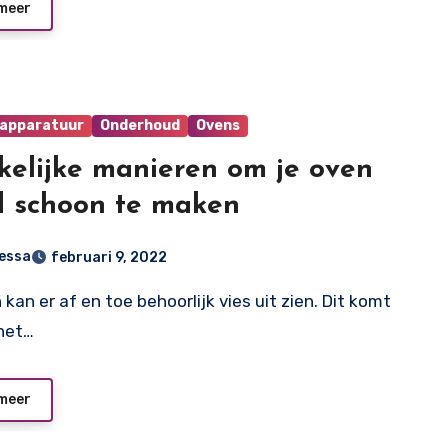
meer
apparatuur
Onderhoud
Ovens
elijke manieren om je oven
 schoon te maken
essa
februari 9, 2022
het…
meer