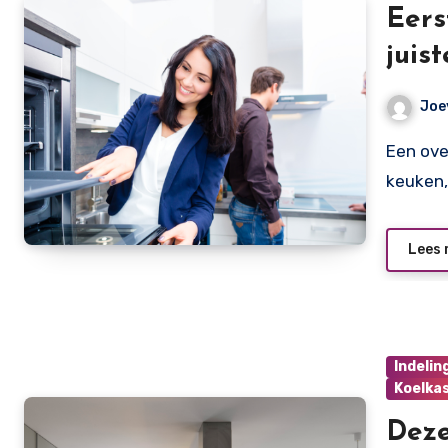
Eers
juis
Joe
Een oven is volgens velen onmisbaar in een keuken. De
keuken,
Lees 
Indelin
Koelka
Deze