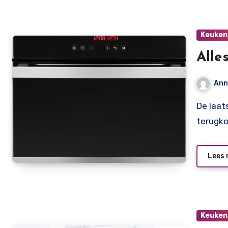
Keuken
Alle
Ann
De laatste tijd zien we steeds meer stoomovens
terugko
Lees 
Keuken