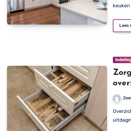
keuken 
Lees 
Indelin
Zorg
over
lade
Joe
Overzicht creëren én behouden in de keuken is een hele
uitdagi