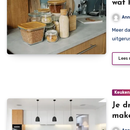
wat 
Ann
Meer dan alleen kastjes en een werkblad Een volledig
uitgeru
Lees 
Keuken
Je d
make