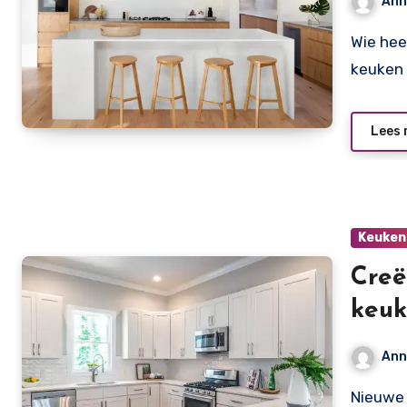
Ann
Wie heeft er nou niet gedroomd van zo’n fantastische
keuken 
Lees 
Keuken
Creë
keuk
Ann
Nieuwe woning betekent vaak ook een nieuwe keuken. Een