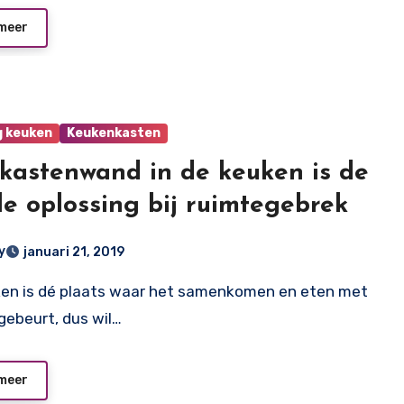
meer
g keuken
Keukenkasten
kastenwand in de keuken is de
le oplossing bij ruimtegebrek
y
januari 21, 2019
 gebeurt, dus wil…
meer