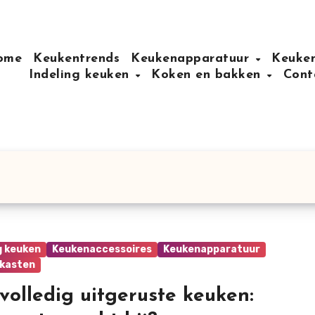
ome
Keukentrends
Keukenapparatuur
Keuken
Indeling keuken
Koken en bakken
Cont
g keuken
Keukenaccessoires
Keukenapparatuur
kasten
volledig uitgeruste keuken: