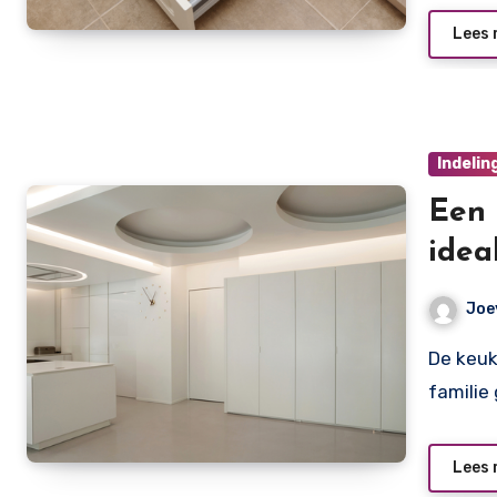
Lees 
Indelin
Een 
idea
Joe
De keuken is dé plaats waar het samenkomen en eten met
familie
Lees 