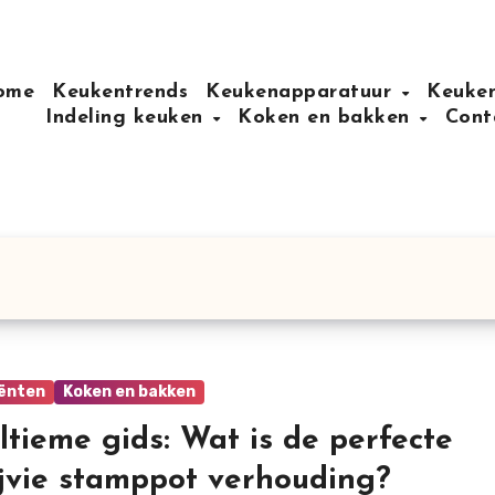
ome
Keukentrends
Keukenapparatuur
Keuken
Indeling keuken
Koken en bakken
Cont
iënten
Koken en bakken
ltieme gids: Wat is de perfecte
jvie stamppot verhouding?