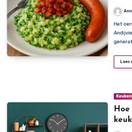
Ann
Het oersimpele maar iconische gerecht andijviestamppot
Andijvi
genera
Lees 
Keuken
Hoe 
keuk