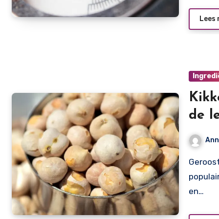
Lees 
Ingred
Kikk
de l
Ann
Geroosterde kikkererwten zijn de laatste jaren enorm
populai
en…