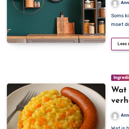
Ann
Soms kijk je naar je keuken en weet je: alles doet wat het
moet d
Lees 
Ingred
Wat 
ver
Ann
Wat is hutspot eigenlijk? Hutspot is een van de meest