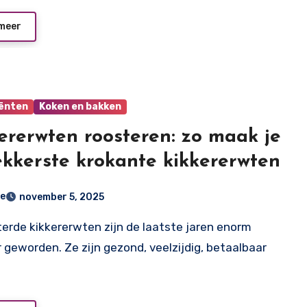
meer
iënten
Koken en bakken
ererwten roosteren: zo maak je
ekkerste krokante kikkererwten
e
november 5, 2025
r geworden. Ze zijn gezond, veelzijdig, betaalbaar