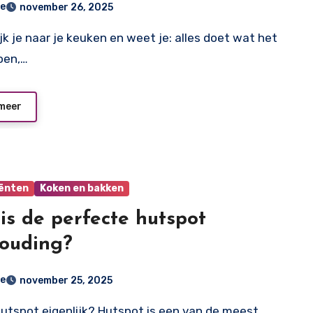
e
november 26, 2025
oen,…
meer
iënten
Koken en bakken
is de perfecte hutspot
houding?
e
november 25, 2025