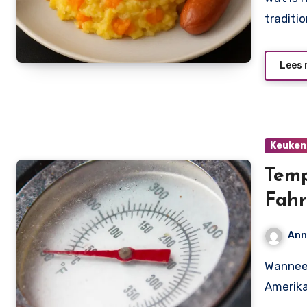
traditi
Lees 
Keuken
Temp
Fahr
dat!
Ann
Wanneer je online een recept tegenkomt – vooral
Amerika