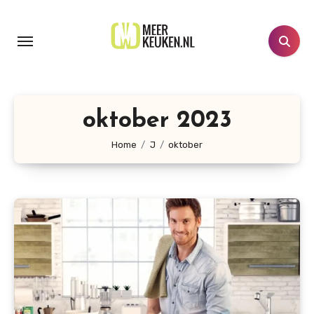
Doorgaan
naar
inhoud
oktober 2023
Home
J
oktober