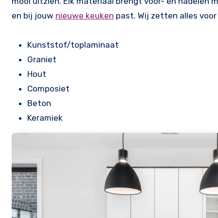
mooi uitzien. Elk materiaal brengt voor- en nadelen m
en bij jouw
nieuwe keuken
past. Wij zetten alles voor
Kunststof/toplaminaat
Graniet
Hout
Composiet
Beton
Keramiek