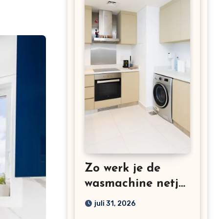
Zo werk je de
wasmachine netjes
weg in een kleine
juli 31, 2026
keuken