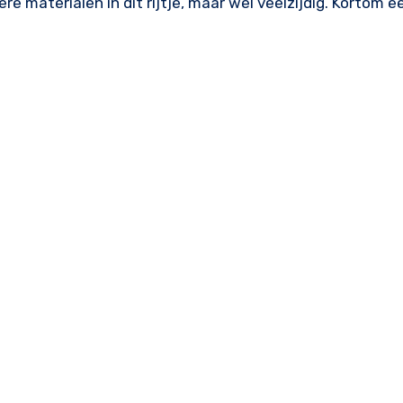
re materialen in dit rijtje, maar wel veelzijdig. Kortom 