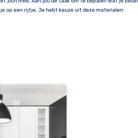
et zich mee. Aan jou de taak om te bepalen wat je belang
 je op een rijtje. Je hebt keuze uit deze materialen: