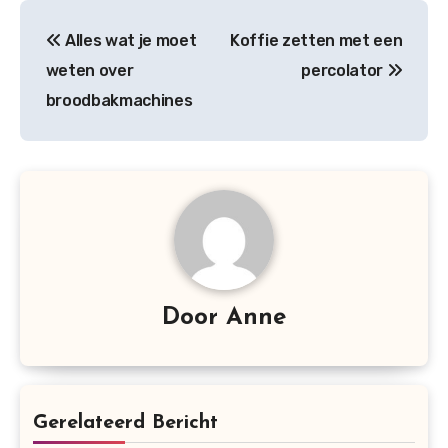
Bericht
Alles wat je moet
Koffie zetten met een
navigatie
weten over
percolator
broodbakmachines
Door
Anne
Gerelateerd Bericht