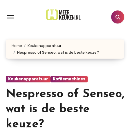
Doorgaan
naar
inhoud
Home
Keukenapparatuur
Nespresso of Senseo, wat is de beste keuze?
Keukenapparatuur
Koffiemachines
Nespresso of Senseo,
wat is de beste
keuze?