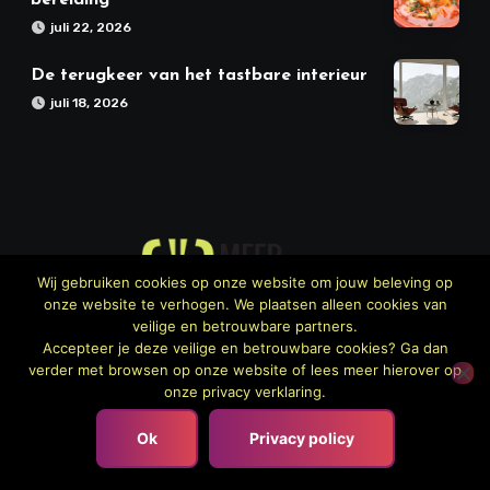
juli 22, 2026
De terugkeer van het tastbare interieur
juli 18, 2026
Wij gebruiken cookies op onze website om jouw beleving op
onze website te verhogen. We plaatsen alleen cookies van
Meer Keuken
veilige en betrouwbare partners.
Accepteer je deze veilige en betrouwbare cookies? Ga dan
verder met browsen op onze website of lees meer hierover op
onze privacy verklaring.
Copyright © All rights reserved
|
Blogus
door
Ok
Privacy policy
Themeansar
.