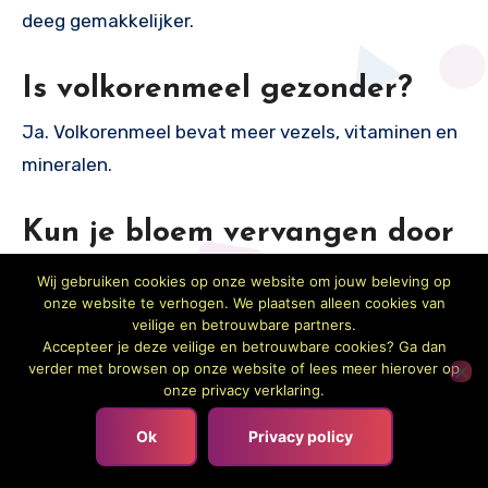
deeg gemakkelijker.
Is volkorenmeel gezonder?
Ja. Volkorenmeel bevat meer vezels, vitaminen en
mineralen.
Kun je bloem vervangen door
meel?
Wij gebruiken cookies op onze website om jouw beleving op
onze website te verhogen. We plaatsen alleen cookies van
Vaak wel, maar houd rekening met een steviger en
veilige en betrouwbare partners.
minder luchtig eindresultaat.
Accepteer je deze veilige en betrouwbare cookies? Ga dan
verder met browsen op onze website of lees meer hierover op
onze privacy verklaring.
Samengevat
Ok
Privacy policy
Het verschil bloem en meel zit vooral in de