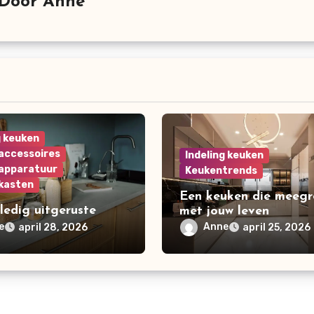
Door
Anne
g keuken
accessoires
Indeling keuken
apparatuur
Keukentrends
kasten
Een keuken die meegr
ledig uitgeruste
met jouw leven
 wat hoort er echt
e
Anne
april 28, 2026
april 25, 2026