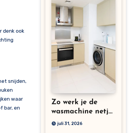
chting
met snijden,
keuken
ijken waar
Zo werk je de
f bar, en
wasmachine netjes
weg in een kleine
juli 31, 2026
keuken