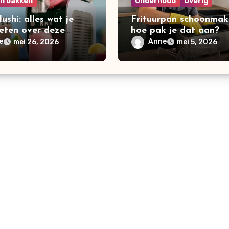
en bakken
Onderhoud
Overig
lushi: alles wat je
Frituurpan schoonmak
eten over deze
hoe pak je dat aan?
re frozen drink
e
Anne
mei 26, 2026
mei 5, 2026