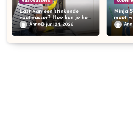
Vaatwassers
Koken 
Last van een stinkende
Ninja S
vaatwasser? Hoe kun je het
moet w
beste je vaatwasser
populai
Anne
Ann
juni 24, 2026
schoonmaken?
maker