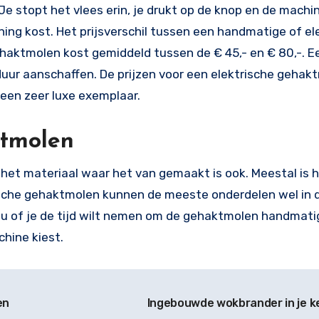
e stopt het vlees erin, je drukt op de knop en de machin
ning kost. Het prijsverschil tussen een handmatige of el
haktmolen kost gemiddeld tussen de € 45,- en € 80,-. E
uur aanschaffen. De prijzen voor een elektrische gehak
 een zeer luxe exemplaar.
tmolen
et materiaal waar het van gemaakt is ook. Meestal is he
rische gehaktmolen kunnen de meeste onderdelen wel in 
ou of je de tijd wilt nemen om de gehaktmolen handmati
hine kiest.
en
Ingebouwde wokbrander in je 