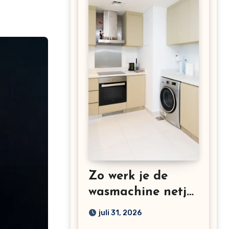
Zo werk je de
wasmachine netjes
weg in een kleine
juli 31, 2026
keuken