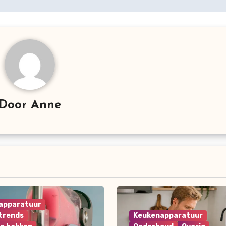
Door
Anne
apparatuur
trends
Keukenapparatuur