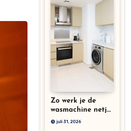
Zo werk je de
wasmachine netjes
weg in een kleine
juli 31, 2026
keuken