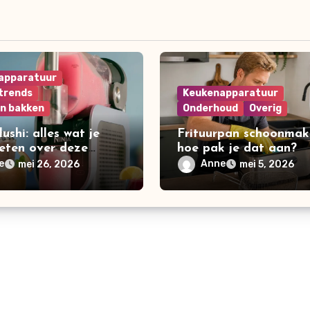
apparatuur
trends
Keukenapparatuur
en bakken
Onderhoud
Overig
lushi: alles wat je
Frituurpan schoonmak
eten over deze
hoe pak je dat aan?
re frozen drink
e
Anne
mei 26, 2026
mei 5, 2026