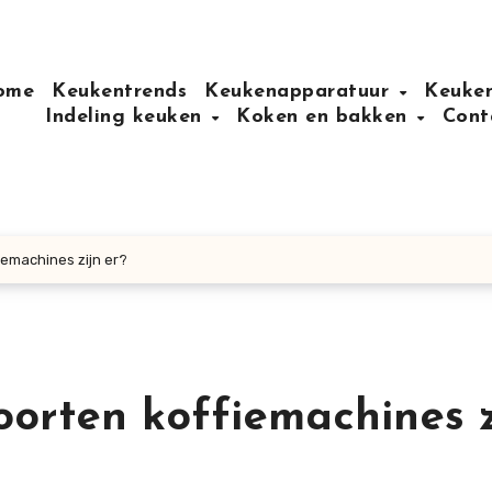
ome
Keukentrends
Keukenapparatuur
Keuken
Indeling keuken
Koken en bakken
Cont
iemachines zijn er?
oorten koffiemachines z