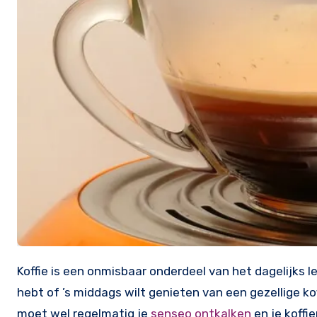
Koffie is een onmisbaar onderdeel van het dagelijks leven voor velen van ons. Of je nu ’s ochtends een oppepper nodig
hebt of ’s middags wilt genieten van een gezellige k
moet wel regelmatig je
senseo ontkalken
en je koffi