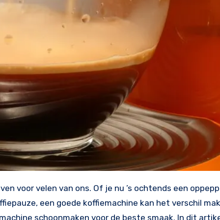
offiepauze, een goede koffiemachine kan het verschil ma
emachine schoonmaken voor de beste smaak. In dit artik