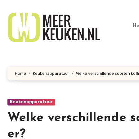
Doorgaan
naar
inhoud
H
Home
Keukenapparatuur
Welke verschillende soorten koff
Keukenapparatuur
Welke verschillende s
er?