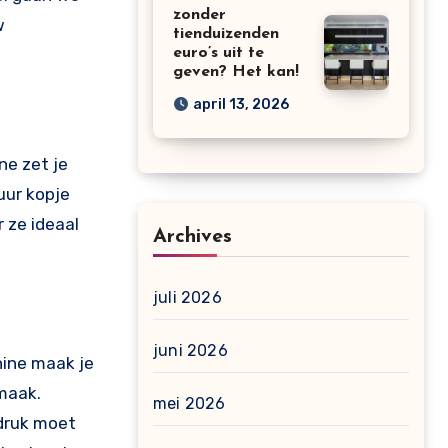
zonder
w
tienduizenden
euro’s uit te
geven? Het kan!
april 13, 2026
ne zet je
puur kopje
r ze ideaal
Archives
juli 2026
juni 2026
hine maak je
smaak.
mei 2026
 druk moet