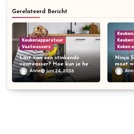
Gerelateerd Bericht
Keuken
Keukenapparatuur
Keuken
Vaatwassers
Koken 
Last van een stinkende
Ninja S
vaatwasser? Hoe kun je het
moet w
beste je vaatwasser
populai
Anne
Ann
juni 24, 2026
schoonmaken?
maker