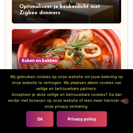
Optimaliseer je keukenlicht met
Zigbee dimmers
Koken en bakken
Bouillabaisse: het complete
Wij gebruiken cookies op onze website om jouw beleving op
bouillabaisse recept, geschiedenis,
onze website te verhogen. We plaatsen alleen cookies van
variaties en bereiding
veilige en betrouwbare partners.
Accepteer je deze veilige en betrouwbare cookies? Ga dan
verder met browsen op onze website of lees meer hierover op
onze privacy verklaring.
Ok
Privacy policy
Overig