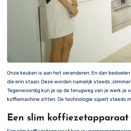
Onze keuken is aan het veranderen. En dan bedoelen we niet qua design, of wat erin wordt gemaakt, maar de apparaten
die erin staan. Deze worden namelijk steeds ‚slimme
Tegenwoordig kun je op de terugweg van je werk je o
koffiemachine zitten. De technologie sijpelt steeds m
Een slim koffiezetapparaat