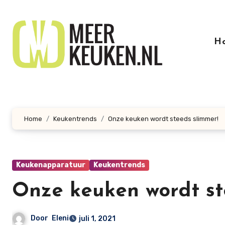
Doorgaan
naar
inhoud
H
Home
Keukentrends
Onze keuken wordt steeds slimmer!
Keukenapparatuur
Keukentrends
Onze keuken wordt st
Door
Eleni
juli 1, 2021