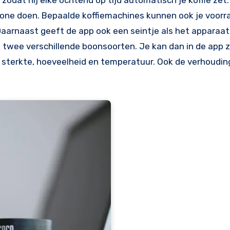
odat hij elke ochtend op tijd automatisch je koffie zet.
phone doen. Bepaalde koffiemachines kunnen ook je voorr
 Daarnaast geeft de app ook een seintje als het apparaa
 twee verschillende boonsoorten. Je kan dan in de app z
sterkte, hoeveelheid en temperatuur. Ook de verhouding