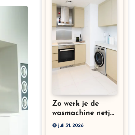
Zo werk je de
wasmachine netjes
weg in een kleine
juli 31, 2026
keuken