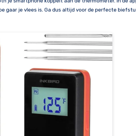
oth je smartphone koppelt aan de thermometer. In de app
 gaar je vlees is. Ga dus altijd voor de perfecte biefst