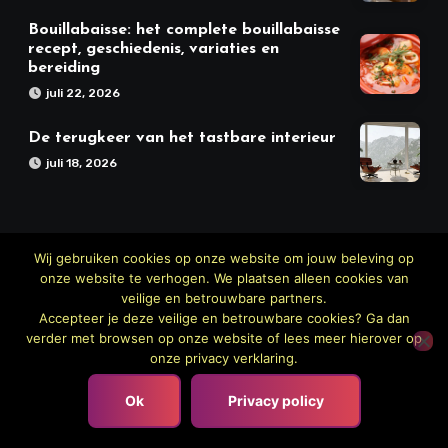
Bouillabaisse: het complete bouillabaisse
recept, geschiedenis, variaties en
bereiding
juli 22, 2026
De terugkeer van het tastbare interieur
juli 18, 2026
Wij gebruiken cookies op onze website om jouw beleving op
onze website te verhogen. We plaatsen alleen cookies van
veilige en betrouwbare partners.
Accepteer je deze veilige en betrouwbare cookies? Ga dan
verder met browsen op onze website of lees meer hierover op
onze privacy verklaring.
Meer Keuken
Ok
Privacy policy