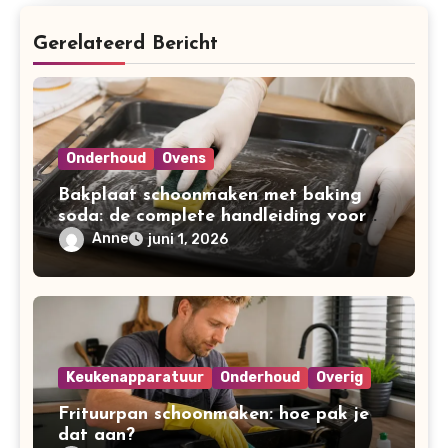
Gerelateerd Bericht
Onderhoud
Ovens
Bakplaat schoonmaken met baking
soda: de complete handleiding voor
een brandschone bakplaat
Anne
juni 1, 2026
Keukenapparatuur
Onderhoud
Overig
Frituurpan schoonmaken: hoe pak je
dat aan?