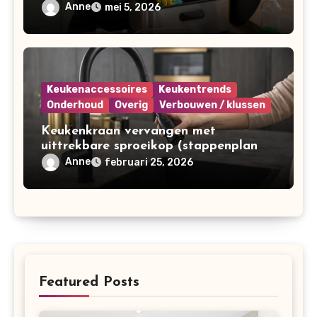
Anne
mei 5, 2026
Keukenaccessoires
Keukentrends
Onderhoud
Overig
Verbouwen / klussen
Keukenkraan vervangen met
uittrekbare sproeikop (stappenplan
voor doe-het-zelvers)
Anne
februari 25, 2026
Featured Posts