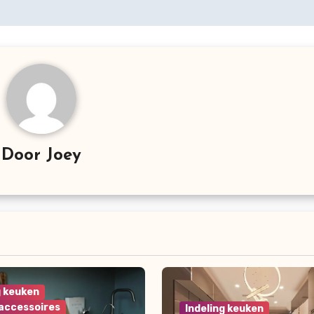
Door
Joey
g keuken
accessoires
Indeling keuken