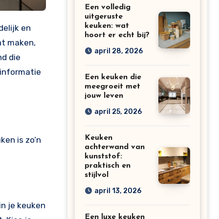
Een volledig
uitgeruste
keuken: wat
hoort er echt bij?
unt maken,
april 28, 2026
d die
 informatie
Een keuken die
meegroeit met
jouw leven
april 25, 2026
Keuken
ken is zo’n
achterwand van
kunststof:
praktisch en
stijlvol
april 13, 2026
in je keuken
Een luxe keuken