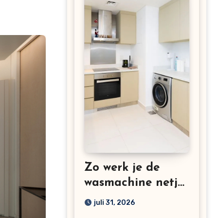
Zo werk je de
wasmachine netjes
weg in een kleine
juli 31, 2026
keuken