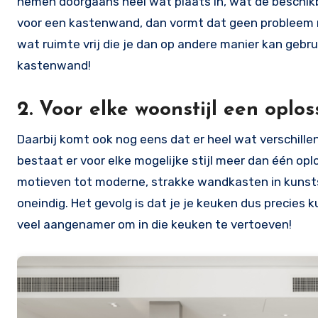
nemen doorgaans heel wat plaats in, wat de beschikba
voor een kastenwand, dan vormt dat geen probleem m
wat ruimte vrij die je dan op andere manier kan gebr
kastenwand!
2. Voor elke woonstijl een oplo
Daarbij komt ook nog eens dat er heel wat verschille
bestaat er voor elke mogelijke stijl meer dan één o
motieven tot moderne, strakke wandkasten in kunstst
oneindig. Het gevolg is dat je je keuken dus precies k
veel aangenamer om in die keuken te vertoeven!