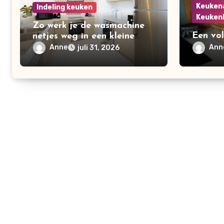
Keuken
Indeling keuken
Keuken
Zo werk je de wasmachine
Een vol
netjes weg in een kleine
keuken:
keuken
Anne
Ann
juli 31, 2026
bij?