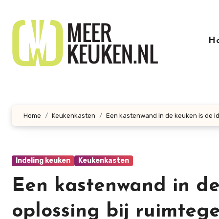
Doorgaan
naar
inhoud
H
Home
Keukenkasten
Een kastenwand in de keuken is de id
Indeling keuken
Keukenkasten
Een kastenwand in de
oplossing bij ruimteg