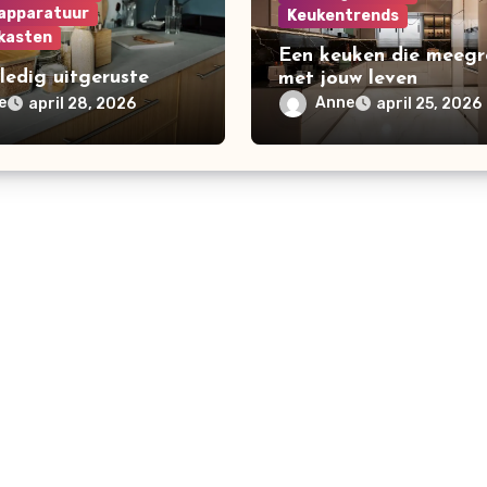
apparatuur
Keukentrends
kasten
Een keuken die meegr
ledig uitgeruste
met jouw leven
 wat hoort er echt
e
Anne
april 28, 2026
april 25, 2026