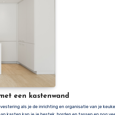
en met een kastenwand
estering als je de inrichting en organisatie van je keuk
 aan kasten kan je je bestek, borden en tassen en nog ve