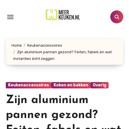
Doorgaan
naar
inhoud
Home
Keukenaccessoires
Zijn aluminium pannen gezond? Feiten, fabels en wat
instanties écht zeggen
Keukenaccessoires
Koken en bakken
Overig
Zijn aluminium
pannen gezond?