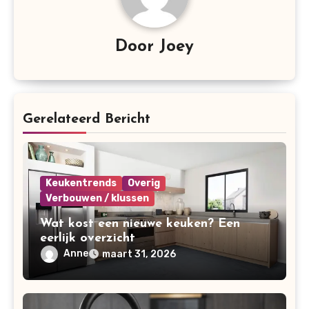
Door
Joey
Gerelateerd Bericht
Keukentrends
Overig
Verbouwen / klussen
Wat kost een nieuwe keuken? Een
eerlijk overzicht
Anne
maart 31, 2026