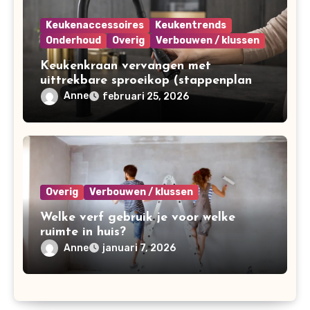
Keukenaccessoires
Keukentrends
Onderhoud
Overig
Verbouwen / klussen
Keukenkraan vervangen met
uittrekbare sproeikop (stappenplan
voor doe-het-zelvers)
Anne
februari 25, 2026
Overig
Verbouwen / klussen
Welke verf gebruik je voor welke
ruimte in huis?
Anne
januari 7, 2026