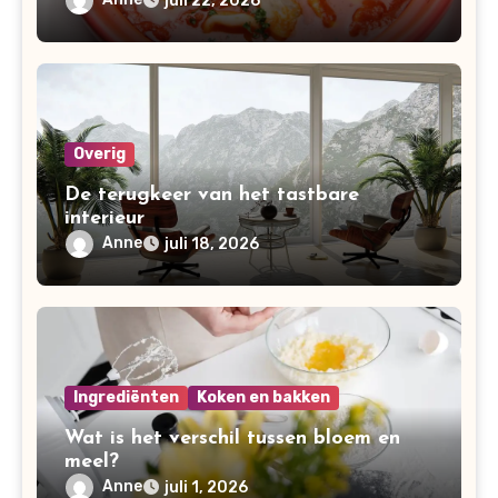
juli 22, 2026
Overig
De terugkeer van het tastbare
interieur
Anne
juli 18, 2026
Ingrediënten
Koken en bakken
Wat is het verschil tussen bloem en
meel?
Anne
juli 1, 2026