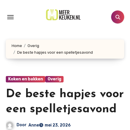
Doorgaan
naar
inhoud
Home
Overig
De beste hapjes voor een spelletjesavond
Koken en bakken
Overig
De beste hapjes voor
een spelletjesavond
Door
Anne
mei 23, 2026