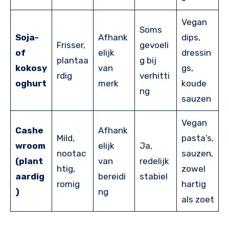
Vegan
Soms
Soja-
Afhank
dips,
Frisser,
gevoeli
of
elijk
dressin
plantaa
g bij
kokosy
van
gs,
rdig
verhitti
oghurt
merk
koude
ng
sauzen
Vegan
Cashe
Afhank
Mild,
pasta’s,
wroom
elijk
Ja,
nootac
sauzen,
(plant
van
redelijk
htig,
zowel
aardig
bereidi
stabiel
romig
hartig
)
ng
als zoet