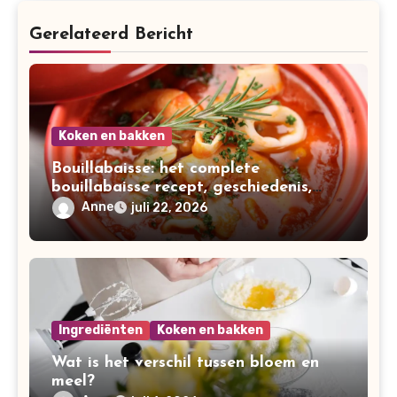
Gerelateerd Bericht
Koken en bakken
Bouillabaisse: het complete
bouillabaisse recept, geschiedenis,
variaties en bereiding
Anne
juli 22, 2026
Ingrediënten
Koken en bakken
Wat is het verschil tussen bloem en
meel?