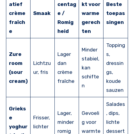
atief
centag
kt voor
Beste
crème
Smaak
e /
warme
toepas
fraîch
Romig
gerech
singen
e
heid
ten
Topping
Minder
Zure
Lager
s,
stabiel,
room
Lichtzu
dan
dressin
kan
(sour
ur, fris
crème
gs,
schifte
cream)
fraîche
koude
n
sauzen
Salades
Grieks
Lager,
Gevoeli
, dips,
e
Frisser,
minder
g voor
lichte
yoghur
lichter
romig
warmte
dessert