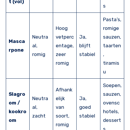
t (vol)
s
Pasta’s,
Hoog
romige
Neutra
vetperc
Ja,
sauzen,
Masca
al,
entage,
blijft
taarten
rpone
romig
zeer
stabiel
,
romig
tiramis
u
Soepen,
Afhank
Slagro
sauzen,
Neutra
elijk
Ja,
om /
ovensc
al,
van
goed
kookro
hotels,
zacht
soort,
stabiel
om
dessert
romig
s